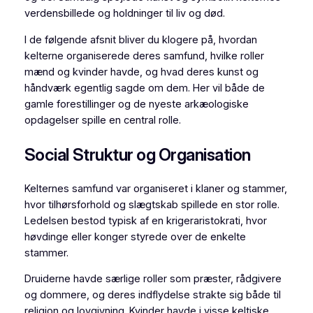
verdensbillede og holdninger til liv og død.
I de følgende afsnit bliver du klogere på, hvordan
kelterne organiserede deres samfund, hvilke roller
mænd og kvinder havde, og hvad deres kunst og
håndværk egentlig sagde om dem. Her vil både de
gamle forestillinger og de nyeste arkæologiske
opdagelser spille en central rolle.
Social Struktur og Organisation
Kelternes samfund var organiseret i klaner og stammer,
hvor tilhørsforhold og slægtskab spillede en stor rolle.
Ledelsen bestod typisk af en krigeraristokrati, hvor
høvdinge eller konger styrede over de enkelte
stammer.
Druiderne havde særlige roller som præster, rådgivere
og dommere, og deres indflydelse strakte sig både til
religion og lovgivning. Kvinder havde i visse keltiske