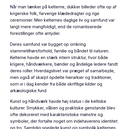
Når man tænker på kelterne, dukker billeder ofte op af
krigerske folk, farverige klædedragter og rige
ceremonier. Men kelternes daglige liv og samfund var
langt mere mangfoldigt, end de romantiserede
forestillinger ofte antyder.
Deres samfund var bygget op omkring
stammetilhørsforhold, familie og båndet til naturen.
Kelterne havde en stærk intern struktur, hvor både
krigere, håndværkere, bønder og åndelige ledere fandt
deres roller. Hverdagslivet var præget af samarbejde,
men også af skarpt opdelte hierarkier og traditioner,
som vi i dag kender fra både skriftlige kilder og
arkæologiske fund.
Kunst og håndværk havde høj status i de keltiske
kulturer. Smykker, våben og praktiske genstande blev
ofte dekoreret med karakteristiske mønstre og
symboler, der fortalte noget om indehaverens identitet
og tro. Samtidig spejlede kunst og symbolik kelternes