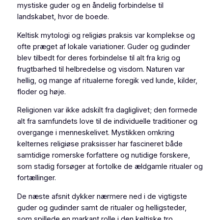
mystiske guder og en åndelig forbindelse til
landskabet, hvor de boede.
Keltisk mytologi og religiøs praksis var komplekse og
ofte præget af lokale variationer. Guder og gudinder
blev tilbedt for deres forbindelse til alt fra krig og
frugtbarhed til helbredelse og visdom. Naturen var
hellig, og mange af ritualerne foregik ved lunde, kilder,
floder og høje.
Religionen var ikke adskilt fra dagliglivet; den formede
alt fra samfundets love til de individuelle traditioner og
overgange i menneskelivet. Mystikken omkring
kelternes religiøse praksisser har fascineret både
samtidige romerske forfattere og nutidige forskere,
som stadig forsøger at fortolke de ældgamle ritualer og
fortællinger.
De næste afsnit dykker nærmere ned i de vigtigste
guder og gudinder samt de ritualer og helligsteder,
som spillede en markant rolle i den keltiske tro.