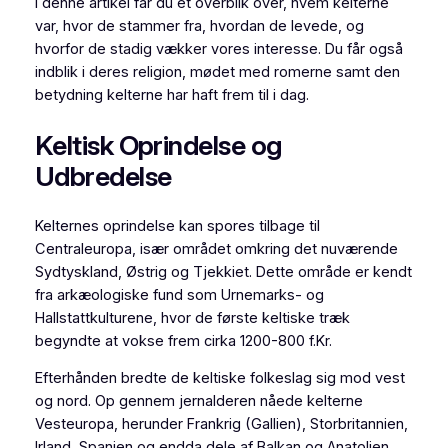
I denne artikel får du et overblik over, hvem kelterne
var, hvor de stammer fra, hvordan de levede, og
hvorfor de stadig vækker vores interesse. Du får også
indblik i deres religion, mødet med romerne samt den
betydning kelterne har haft frem til i dag.
Keltisk Oprindelse og
Udbredelse
Kelternes oprindelse kan spores tilbage til
Centraleuropa, især området omkring det nuværende
Sydtyskland, Østrig og Tjekkiet. Dette område er kendt
fra arkæologiske fund som Urnemarks- og
Hallstattkulturene, hvor de første keltiske træk
begyndte at vokse frem cirka 1200-800 f.Kr.
Efterhånden bredte de keltiske folkeslag sig mod vest
og nord. Op gennem jernalderen nåede kelterne
Vesteuropa, herunder Frankrig (Gallien), Storbritannien,
Irland, Spanien og endda dele af Balkan og Anatolien.