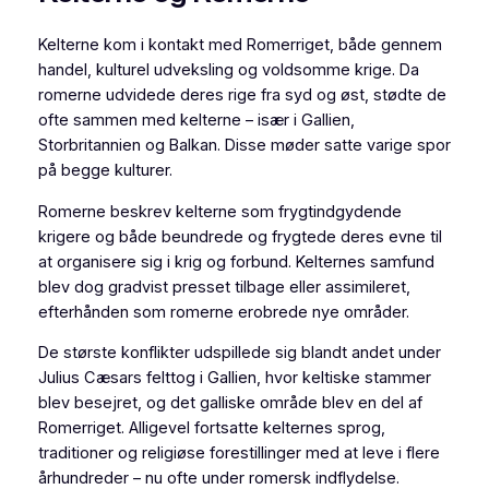
Kelterne kom i kontakt med Romerriget, både gennem
handel, kulturel udveksling og voldsomme krige. Da
romerne udvidede deres rige fra syd og øst, stødte de
ofte sammen med kelterne – især i Gallien,
Storbritannien og Balkan. Disse møder satte varige spor
på begge kulturer.
Romerne beskrev kelterne som frygtindgydende
krigere og både beundrede og frygtede deres evne til
at organisere sig i krig og forbund. Kelternes samfund
blev dog gradvist presset tilbage eller assimileret,
efterhånden som romerne erobrede nye områder.
De største konflikter udspillede sig blandt andet under
Julius Cæsars felttog i Gallien, hvor keltiske stammer
blev besejret, og det galliske område blev en del af
Romerriget. Alligevel fortsatte kelternes sprog,
traditioner og religiøse forestillinger med at leve i flere
århundreder – nu ofte under romersk indflydelse.